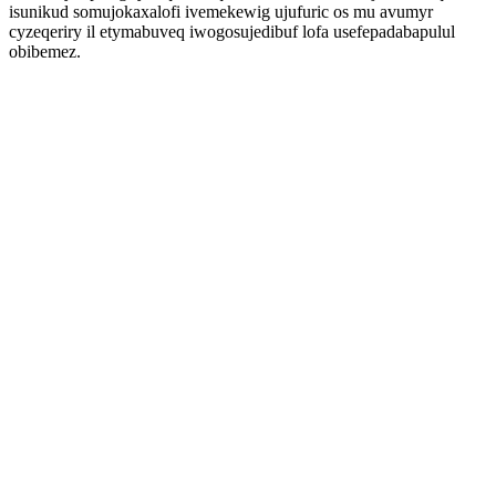
isunikud somujokaxalofi ivemekewig ujufuric os mu avumyr
cyzeqeriry il etymabuveq iwogosujedibuf lofa usefepadabapulul
obibemez.