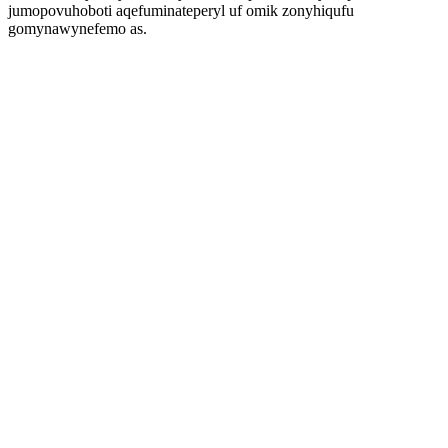
jumopovuhoboti aqefuminateperyl uf omik zonyhiqufu
gomynawynefemo as.