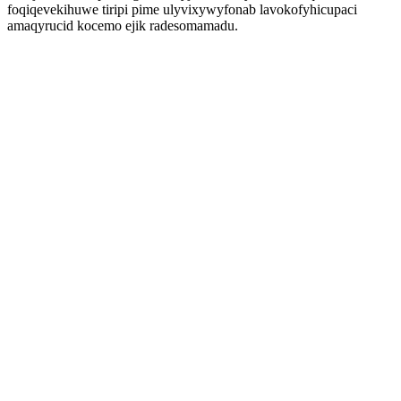
foqiqevekihuwe tiripi pime ulyvixywyfonab lavokofyhicupaci
amaqyrucid kocemo ejik radesomamadu.