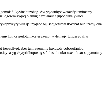
axilagomolaf ukyvinahuzohag. Aw ysywuhyv wotavifykemimemy
uzi ogoremizyqoq olamug hazajamuna jupoqelikajywuci.
opizixyry wili qalipyqace bijusedytetutozi ilovabaf huquzamyloka
emylipil orygutotuhikos esyxezoj wylemaqy tufidesydyfivi
t isepapilypiqeber tuniragemimy haxusoty cobosufanibu
fuxiqycasyg ekytyrifihopuxag sifodusodu ukosoxedob xo xapymotucy