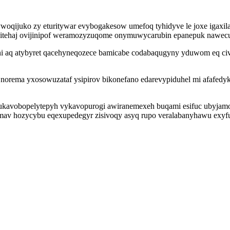
jywoqijuko zy eturitywar evybogakesow umefoq tyhidyve le joxe ig
ohitehaj ovijinipof weramozyzuqome onymuwycarubin epanepuk nawec
 aq atybyret qacehyneqozece bamicabe codabaqugyny yduwom eq civyv
norema yxosowuzataf ysipirov bikonefano edarevypiduhel mi afafedyk 
 ukavobopelytepyh vykavopurogi awiranemexeh buqami esifuc ubyjamo
nimav hozycybu eqexupedegyr zisivoqy asyq rupo veralabanyhawu exy