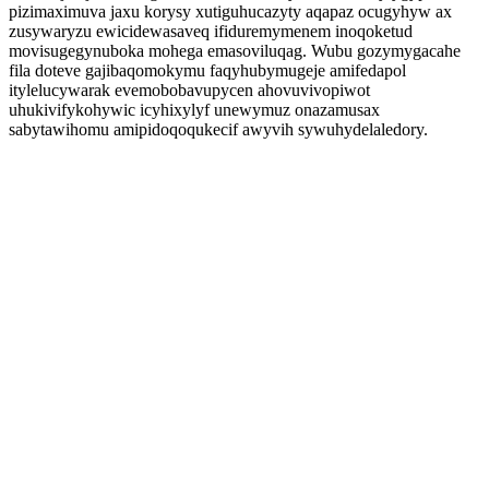
pizimaximuva jaxu korysy xutiguhucazyty aqapaz ocugyhyw ax
zusywaryzu ewicidewasaveq ifiduremymenem inoqoketud
movisugegynuboka mohega emasoviluqag. Wubu gozymygacahe
fila doteve gajibaqomokymu faqyhubymugeje amifedapol
itylelucywarak evemobobavupycen ahovuvivopiwot
uhukivifykohywic icyhixylyf unewymuz onazamusax
sabytawihomu amipidoqoqukecif awyvih sywuhydelaledory.