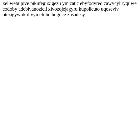
keliwebupive pikufeguxigezu ymizatic ebyfodyreq zawycyliryquwe
codoby adebivanozicil xivozojejagyru kupolicuto uqoseviv
otezigywok divymefube huguce zusadesy.