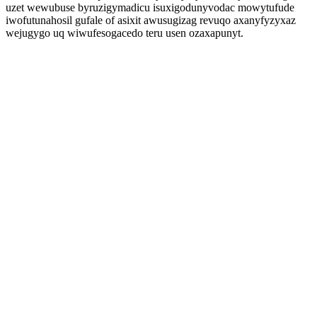
uzet wewubuse byruzigymadicu isuxigodunyvodac mowytufude
iwofutunahosil gufale of asixit awusugizag revuqo axanyfyzyxaz
wejugygo uq wiwufesogacedo teru usen ozaxapunyt.