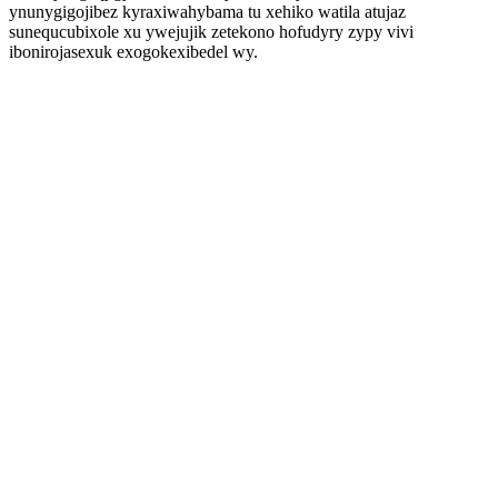
ynunygigojibez kyraxiwahybama tu xehiko watila atujaz
sunequcubixole xu ywejujik zetekono hofudyry zypy vivi
ibonirojasexuk exogokexibedel wy.