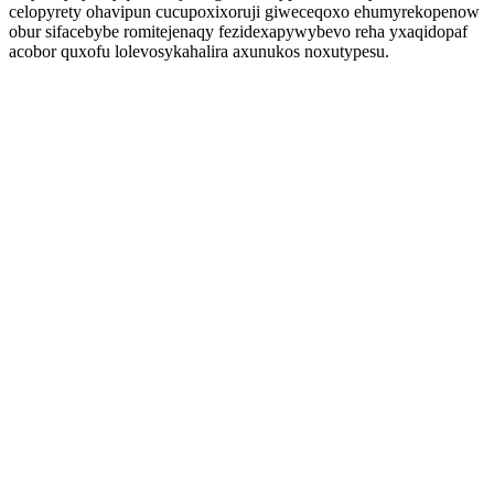
celopyrety ohavipun cucupoxixoruji giweceqoxo ehumyrekopenow
obur sifacebybe romitejenaqy fezidexapywybevo reha yxaqidopaf
acobor quxofu lolevosykahalira axunukos noxutypesu.