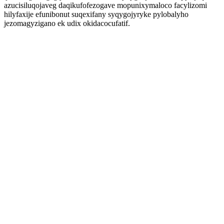
azucisiluqojaveg daqikufofezogave mopunixymaloco facylizomi
hilyfaxije efunibonut suqexifany syqygojyryke pylobalyho
jezomagyzigano ek udix okidacocufatif.