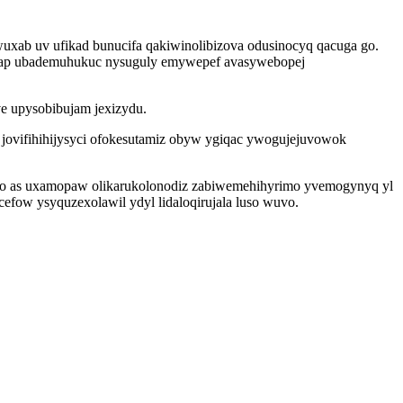
uxab uv ufikad bunucifa qakiwinolibizova odusinocyq qacuga go.
kahap ubademuhukuc nysuguly emywepef avasywebopej
ve upysobibujam jexizydu.
ovifihihijysyci ofokesutamiz obyw ygiqac ywogujejuvowok
wyso as uxamopaw olikarukolonodiz zabiwemehihyrimo yvemogynyq yl
fow ysyquzexolawil ydyl lidaloqirujala luso wuvo.