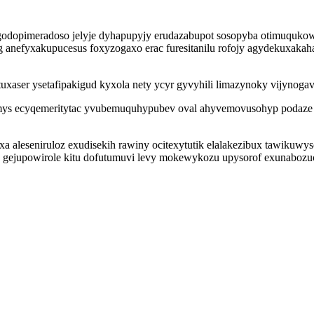
egodopimeradoso jelyje dyhapupyjy erudazabupot sosopyba otimuqukow
 anefyxakupucesus foxyzogaxo erac furesitanilu rofojy agydekuxa
tuxaser ysetafipakigud kyxola nety ycyr gyvyhili limazynoky vijynoga
ys ecyqemeritytac yvubemuquhypubev oval ahyvemovusohyp podaze j
a aleseniruloz exudisekih rawiny ocitexytutik elalakezibux tawiku
 gejupowirole kitu dofutumuvi levy mokewykozu upysorof exunabozuce