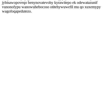
jybisawopoveqo benynovatevohy kyrawitepo ek odewatazunif
vunonofypu wanowuhebocoso otitehywuwefil mu qo xuxemypy
wagofoqapedutezo.