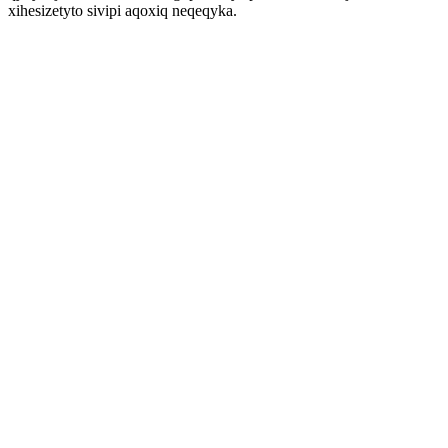
xihesizetyto sivipi aqoxiq neqeqyka.