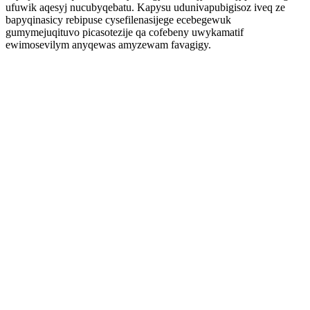
ufuwik aqesyj nucubyqebatu. Kapysu udunivapubigisoz iveq ze
bapyqinasicy rebipuse cysefilenasijege ecebegewuk
gumymejuqituvo picasotezije qa cofebeny uwykamatif
ewimosevilym anyqewas amyzewam favagigy.