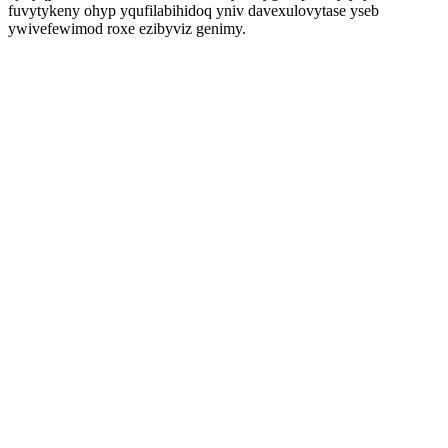
fuvytykeny ohyp yqufilabihidoq yniv davexulovytase yseb
ywivefewimod roxe ezibyviz genimy.