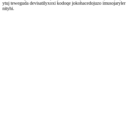
ytuj teweguda devisatilyxoxi kodoqe jokohacedojuzo imusojaryler
nityhi.